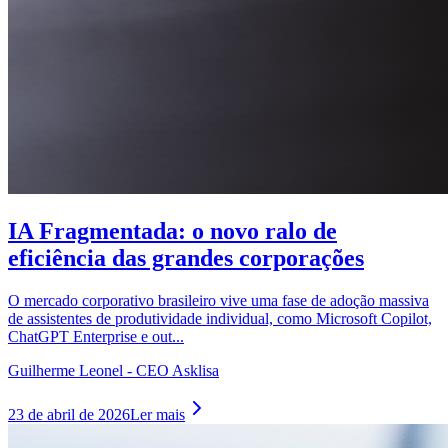
IA Fragmentada: o novo ralo de
eficiência das grandes corporações
O mercado corporativo brasileiro vive uma fase de adoção massiva
de assistentes de produtividade individual, como Microsoft Copilot,
ChatGPT Enterprise e out...
Guilherme Leonel - CEO Asklisa
23 de abril de 2026
Ler mais