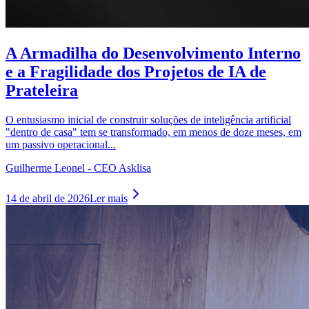
A Armadilha do Desenvolvimento Interno
e a Fragilidade dos Projetos de IA de
Prateleira
O entusiasmo inicial de construir soluções de inteligência artificial
"dentro de casa" tem se transformado, em menos de doze meses, em
um passivo operacional...
Guilherme Leonel - CEO Asklisa
14 de abril de 2026
Ler mais